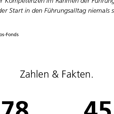
er Kompetenzen im Rahmen der Führung
r Start in den Führungsalltag niemals 
los-Fonds
Zahlen & Fakten.
78
45