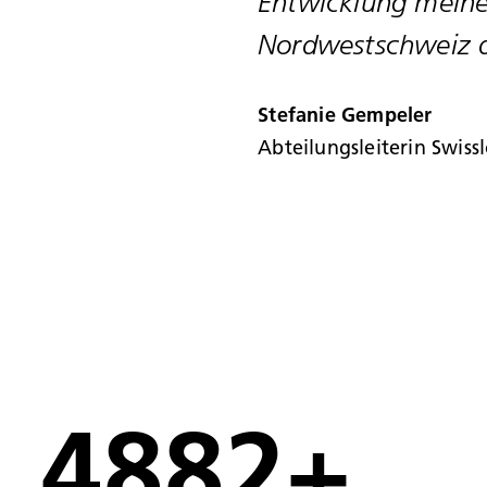
Entwicklung mein
Nordwestschweiz de
Stefanie Gempeler
Abteilungsleiterin Swiss
4900
+