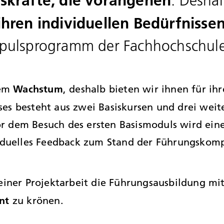
skräfte, die vorangehen
. Deshal
ihren individuellen Bedürfnisse
Impulsprogramm der Fachhochschul
Wachstum
rem
, deshalb bieten wir ihnen für i
ses besteht aus zwei Basiskursen und drei wei
 dem Besuch des ersten Basismoduls wird ein
iduelles Feedback zum Stand der Führungskomp
einer Projektarbeit die Führungsausbildung m
nt
zu krönen.