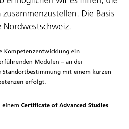
b ermöglichen wir es ihnen, die
n
zusammenzustellen. Die Basis
e Nordwestschweiz.
hre Kompetenzentwicklung ein
terführenden Modulen – an der
e Standortbestimmung mit einem kurzen
etenzen erfolgt.
Certificate of Advanced Studies
it einem